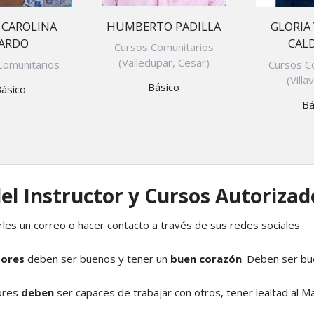
HUMBERTO PADILLA
 CAROLINA
GLORIA
ARDO
CAL
Cursos Comunitarios
(Valledupar, Cesar)
Comunitarios
Cursos C
(Villa
Básico
ásico
Bá
del Instructor y Cursos Autorizad
rles un correo o hacer contacto a través de sus redes sociales
tores
deben ser buenos y tener un
buen corazón
. Deben ser bu
tores
deben
ser capaces de trabajar con otros, tener lealtad al 