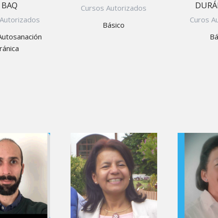
DURÁ
- BAQ
Cursos Autorizados
Curos A
Autorizados
Básico
Bá
Autosanación
ránica