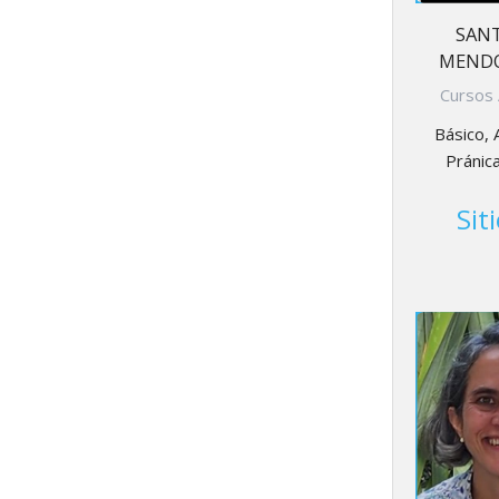
SANT
MENDO
Cursos 
Básico, 
Pránic
Sit