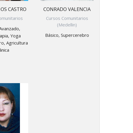
IOS CASTRO
CONRADO VALENCIA
omunitarios
Cursos Comunitarios
(Medellin)
 Avanzado,
Básico, Supercerebro
apia, Yoga
o, Agricultura
ánica