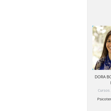
DORA B
Cursos 
Psicote