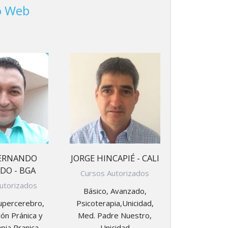
io Web
FERNANDO
JORGE HINCAPIÉ - CALI
DO - BGA
Cursos Autorizados
utorizados
Básico, Avanzado,
upercerebro,
Psicoterapia,Unicidad,
ón Pránica y
Med. Padre Nuestro,
pia Pranica
Unicidad