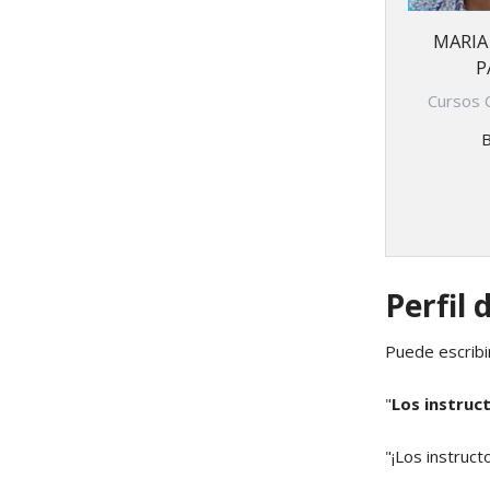
MARIA
P
Cursos 
B
Perfil 
Puede escribi
"
Los instruc
"¡Los instruc