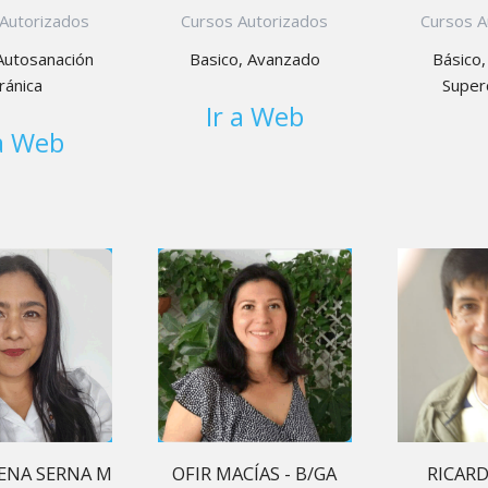
Cursos Autorizados
Autorizados
Cursos A
Basico, Avanzado
Autosanación
Básico,
ránica
Super
Ir a Web
 a Web
OFIR MACÍAS - B/GA
RICARD
ENA SERNA M