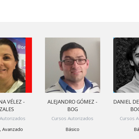
Yoga N1 y Arhatic Yoga N2
Cursos Autorizados
NA VÉLEZ -
ALEJANDRO GÓMEZ -
DANIEL D
ZALES
BOG
BO
Autorizados
Cursos Autorizados
Cursos A
, Avanzado
Básico
Bá