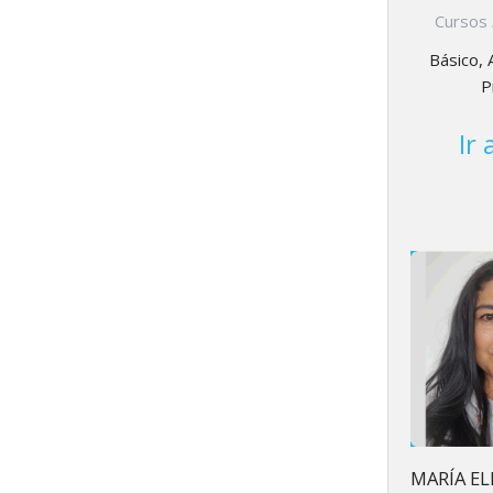
Cursos 
Básico, 
P
Ir
MARÍA EL