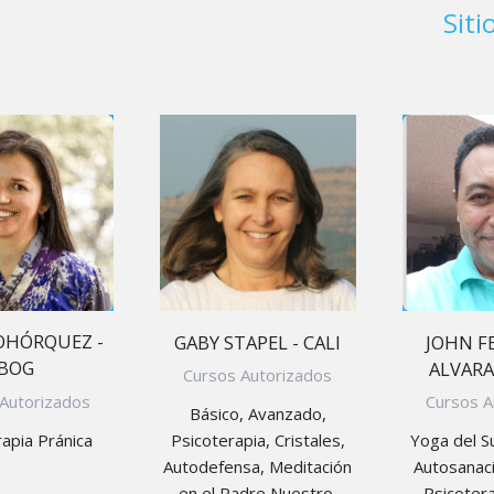
Sit
OHÓRQUEZ -
GABY STAPEL - CALI
JOHN 
BOG
ALVARA
Cursos Autorizados
Autorizados
Cursos A
Básico, Avanzado,
rapia Pránica
Psicoterapia, Cristales,
Yoga del S
Autodefensa, Meditación
Autosanaci
en el Padre Nuestro,
Psicotera