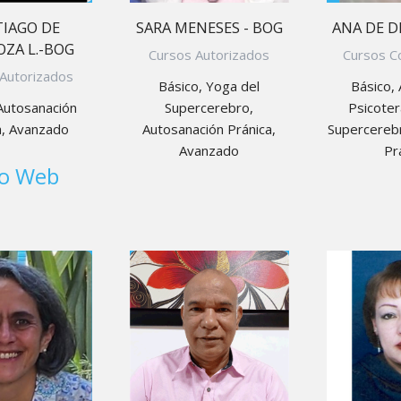
IAGO DE
SARA MENESES - BOG
ANA DE D
ZA L.-BOG
Cursos Autorizados
Cursos C
Autorizados
Básico, Yoga del
Básico,
Autosanación
Supercerebro,
Psicoter
a, Avanzado
Autosanación Pránica,
Supercerebr
Avanzado
Pr
io Web