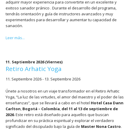
adquirir mayor experiencia para convertirte en un excelente y
exitoso sanador pránico . Durante el desarrollo del programa,
tendrás orientación y guía de instructores avanzados y muy
experimentados para desarrollar y aumentar tu capacidad de
sanación.
Certificación
Leer más...
Sanador
Pranico
Nivel
1
11. Septiembre 2026
(Viernes)
–
Retiro Arhatic Yoga
Asociado
11. Septiembre 2026 - 13. Septiembre 2026
Únete a nosotros en un viaje transformador en el Retiro Arhatic
Yoga, “La luz de las virtudes, el amor del maestro y el poder de las
enseñanzas”, que se llevará a cabo en el hotel
Hotel Casa Dann
Carlton
,
Bogotá – Colombia
,
del 11 al 13 de septiembre de
2026
. Este retiro está diseñado para aquellos que buscan
profundizar en su práctica espiritual y explorar el verdadero
significado del discipulado bajo la guía de
Master Nona Castro
.