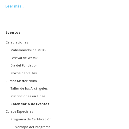
Retiro
Leer más...
Arhatic
Yoga
Saltar
Eventos
navegación
Celebraciones
Mahasamadhi de MCKS
Festival de Wesak
Dia del Fundador
Noche de Velitas
Cursos Master Nona
Taller de los Arcángeles
Inscripciones en Línea
Calendario de Eventos
Cursos Especiales
Programa de Certificación
Ventajas del Programa