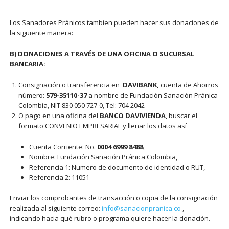
Los Sanadores Pránicos tambien pueden hacer sus donaciones de
la siguiente manera:
B) DONACIONES A TRAVÉS DE UNA OFICINA O SUCURSAL
BANCARIA:
Consignación o transferencia en
DAVIBANK,
cuenta de Ahorros
número:
579-35110-37
a nombre de Fundación Sanación Pránica
Colombia, NIT 830 050 727-0, Tel: 704 2042
O pago en una oficina del
BANCO DAVIVIENDA
, buscar el
formato CONVENIO EMPRESARIAL y llenar los datos así
Cuenta Corriente: No.
0004 6999 8488
,
Nombre: Fundación Sanación Pránica Colombia,
Referencia 1: Numero de documento de identidad o RUT,
Referencia 2: 11051
Enviar los comprobantes de transacción o copia de la consignación
realizada al siguiente correo:
info@sanacionpranica.co
,
indicando hacia qué rubro o programa quiere hacer la donación.