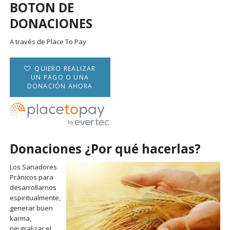
BOTON DE
DONACIONES
A través de Place To Pay
QUIERO REALIZAR
UN PAGO O UNA
DONACIÓN AHORA
Donaciones ¿Por qué hacerlas?
Los Sanadores
Pránicos para
desarrollarnos
espiritualmente,
generar buen
karma,
neutralizar el