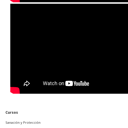
Saltar
Cursos
navegación
Sanación y Protección