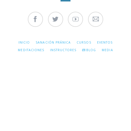
Facebook
Twitter
Youtube
Contáctenos
SALTAR
INICIO
SANACIÓN PRÁNICA
CURSOS
EVENTOS
NAVEGACIÓN
MEDITACIONES
INSTRUCTORES
BLOG
MEDIA