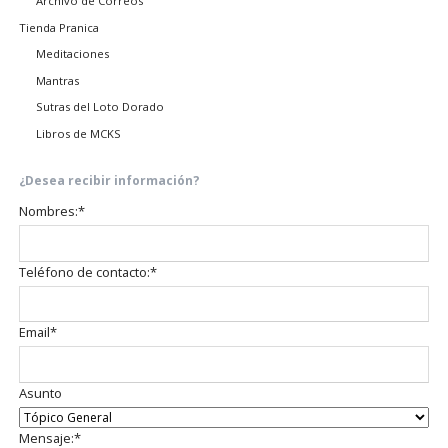
Archivo de Correos
Tienda Pranica
Meditaciones
Mantras
Sutras del Loto Dorado
Libros de MCKS
¿Desea recibir información?
Campo
Nombres:
*
obligatorio
Campo
Teléfono de contacto:
*
obligatorio
Campo
Email
*
obligatorio
Asunto
Campo
Mensaje:
*