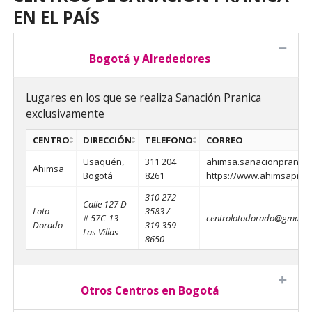
EN EL PAÍS
Bogotá y Alrededores
Lugares en los que se realiza Sanación Pranica
exclusivamente
CENTRO
DIRECCIÓN
TELEFONO
CORREO
Usaquén,
311 204
ahimsa.sanacionpranic
Ahimsa
Bogotá
8261
https://www.ahimsapran
310 272
Calle 127 D
Loto
3583 /
# 57C-13
centrolotodorado@gmail.
Dorado
319 359
Las Villas
8650
Otros Centros en Bogotá