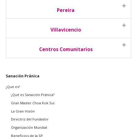
Pereira
Villavicencio
Centros Comunitarios
Saltar
Sanación Pránica
navegación
¿Qué es?
¿Qué es Sanación Pránica?
Gran Master Choa Kok Sui
La Gran Visión
Directriz del Fundador
Organización Mundial
Beneficios de la SP