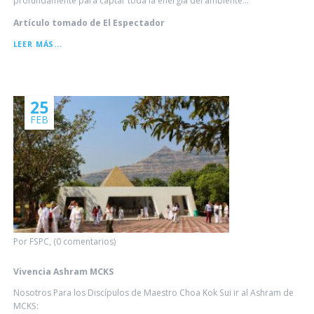
profundamente para captar toda la energía del ambiente...
Artículo tomado de El Espectador
EL
LEER MÁS...
ANTIGUO
ARTE
DE
ALIVIAR
25
FEB
Por FSPC, (0 comentarios)
Vivencia Ashram MCKS
Nosotros Para los Discípulos de Maestro Choa Kok Sui ir al Ashram de
MCKS: