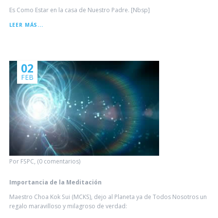
Es Como Estar en la casa de Nuestro Padre. [Nbsp]
VIVENCIA
LEER MÁS...
ASHRAM
MCKS
02
FEB
Por FSPC, (0 comentarios)
Importancia de la Meditación
Maestro Choa Kok Sui (MCKS), dejo al Planeta ya de Todos Nosotros un
regalo maravilloso y milagroso de verdad: