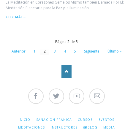
La Meditación en Corazones Gemelos Mismo también Llamada Por El;
Meditación Planetaria para la Paz y la Iluminación.
IMPORTANCIA
LEER MÁS...
DE
LA
MEDITACIÓN
Página 2 de 5
Anterior
1
2
3
4
5
Siguiente
Último »
Facebook
Twitter
Youtube
Contáctenos
SALTAR
INICIO
SANACIÓN PRÁNICA
CURSOS
EVENTOS
NAVEGACIÓN
MEDITACIONES
INSTRUCTORES
BLOG
MEDIA