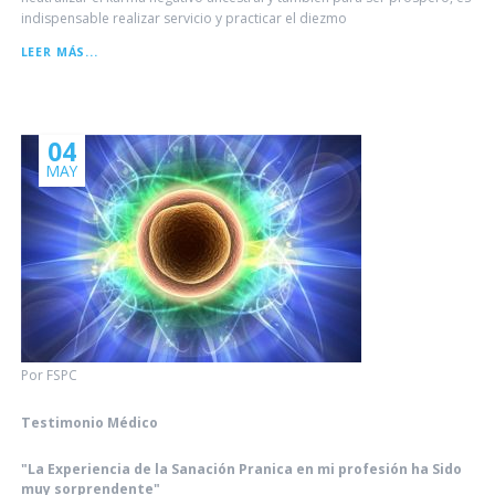
indispensable realizar servicio y practicar el diezmo
IMPORTANCIA
LEER MÁS...
DEL
DIEZMO
Y
DEL
SERVICIO
04
MAY
Por FSPC
Testimonio Médico
"La Experiencia de la Sanación Pranica en mi profesión ha Sido
muy sorprendente"