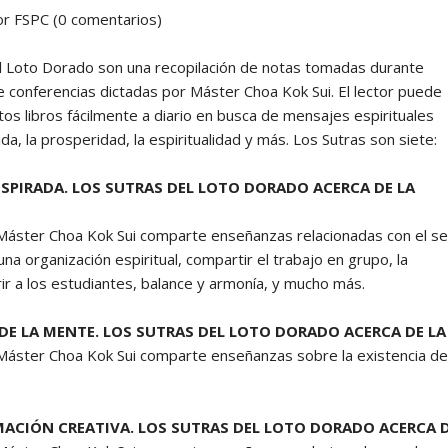
r FSPC (0 comentarios)
Yoga N1 y Arhatic Yoga N2
l Loto Dorado son una recopilación de notas tomadas durante
 conferencias dictadas por Máster Choa Kok Sui. El lector puede
tos libros fácilmente a diario en busca de mensajes espirituales
ida, la prosperidad, la espiritualidad y más. Los Sutras son siete:
NSPIRADA. LOS SUTRAS DEL LOTO DORADO ACERCA DE LA
 Máster Choa Kok Sui comparte enseñanzas relacionadas con el se
una organización espiritual, compartir el trabajo en grupo, la
rir a los estudiantes, balance y armonía, y mucho más.
 DE LA MENTE. LOS SUTRAS DEL LOTO DORADO ACERCA DE L
 Máster Choa Kok Sui comparte enseñanzas sobre la existencia de D
ACIÓN CREATIVA. LOS SUTRAS DEL LOTO DORADO ACERCA DE