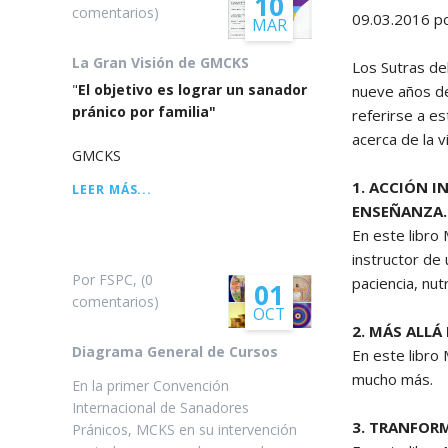
10
comentarios)
09.03.2016
po
MAR
Arhatic 
La Gran Visión de GMCKS
Los Sutras de
"
El objetivo es lograr un sanador
nueve años de
pránico por familia"
referirse a es
acerca de la v
GMCKS
1. ACCIÓN I
LA
LEER MÁS...
GRAN
ENSEÑANZA.
VISIÓN
En este libro
DE
instructor de 
GMCKS
Por FSPC, (0
paciencia, nut
01
comentarios)
OCT
2. MÁS ALLÁ
Diagrama General de Cursos
En este libro
mucho más.
En la primer Convención
Internacional de Sanadores
3. TRANFORM
Pránicos, MCKS en su intervención