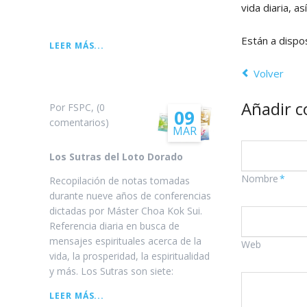
vida diaria, a
Están a dispos
LA
LEER MÁS...
LEYENDA
DE
Volver
WESAK
Añadir 
Por FSPC, (0
09
comentarios)
MAR
Los Sutras del Loto Dorado
Campo
Nombre
*
Recopilación de notas tomadas
obligatorio
durante nueve años de conferencias
dictadas por Máster Choa Kok Sui.
Referencia diaria en busca de
mensajes espirituales acerca de la
Web
vida, la prosperidad, la espiritualidad
y más. Los Sutras son siete:
LOS
LEER MÁS...