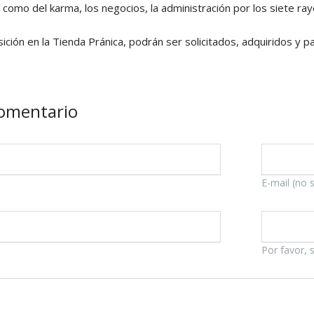
sí como del karma, los negocios, la administración por los siete r
ición en la Tienda Pránica, podrán ser solicitados, adquiridos y p
comentario
Campo
E-mail (no 
obligatorio
Por favor, 