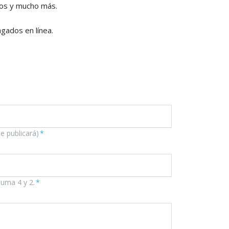
ayos y mucho más.
agados en línea.
se publicará)
*
suma 4 y 2.
*