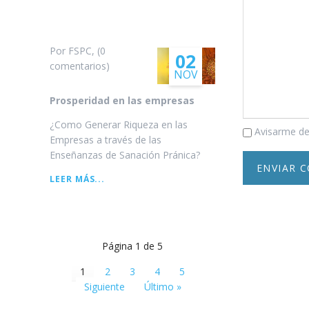
SUTRAS
DEL
LOTO
DORADO
Por FSPC, (0
02
comentarios)
NOV
Prosperidad en las empresas
¿Como Generar Riqueza en las
Comentario
Avisarme de
Empresas a través de las
Enseñanzas de Sanación Pránica?
PROSPERIDAD
LEER MÁS...
EN
LAS
EMPRESAS
Página 1 de 5
1
2
3
4
5
Siguiente
Último »