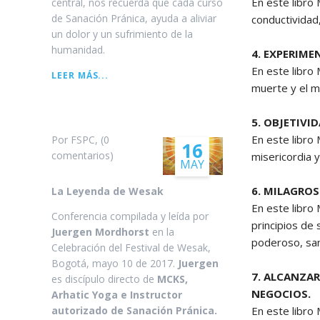
En este libro
central, nos recuerda que cada curso
de Sanación Pránica, ayuda a aliviar
conductividad
un dolor y un sufrimiento de la
humanidad.
4. EXPERIME
En este libro 
DIAGRAMA
LEER MÁS...
muerte y el m
GENERAL
DE
CURSOS
5. OBJETIVI
En este libro
Por FSPC, (0
16
comentarios)
misericordia y
MAY
6. MILAGROS
La Leyenda de Wesak
En este libro
Conferencia compilada y leída por
principios de 
Juergen Mordhorst
en la
poderoso, san
Celebración del Festival de Wesak,
Bogotá, mayo 10 de 2017.
Juergen
7. ALCANZAR
es discípulo directo de
MCKS,
NEGOCIOS.
Arhatic Yoga e Instructor
En este libro
autorizado de Sanación Pránica.