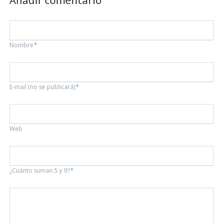
Añadir comentario
Campo
Nombre
*
obligatorio
Campo
E-mail (no se publicará)
*
obligatorio
Web
¿Cuánto suman 5 y 9?
*